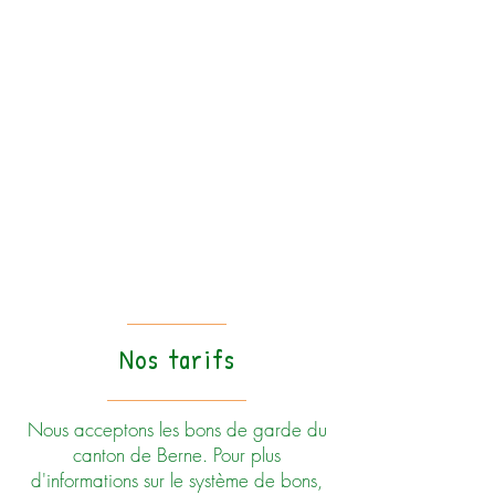
Nos tarifs
Nous acceptons les bons de garde du
canton de Berne. Pour plus
d'informations sur le système de bons,