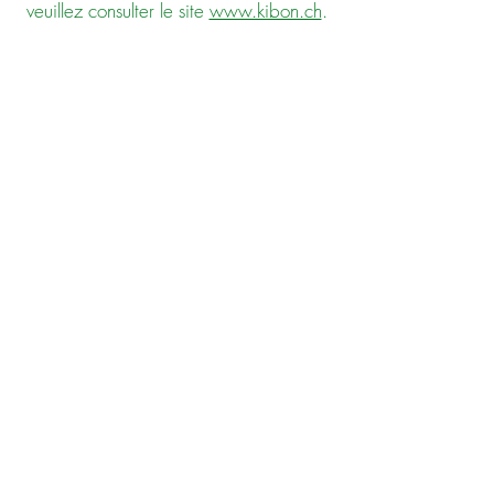
veuillez consulter le site
www.kibon.ch
.